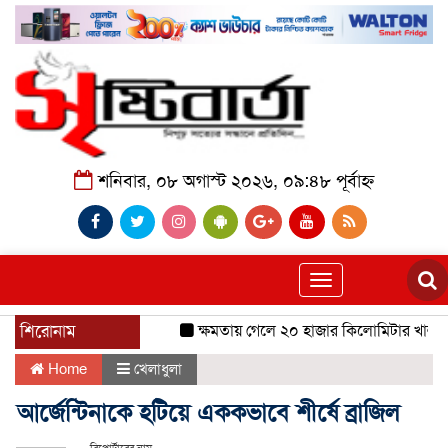
শনিবার, ০৮ অগাস্ট ২০২৬, ০৯:৪৮ পূর্বাহ্ন
Toggle
navigation
শিরোনাম
ক্ষমতায় গেলে ২০ হাজার কিলোমিটার খাল খনন
Home
খেলাধুলা
আর্জেন্টিনাকে হটিয়ে এককভাবে শীর্ষে ব্রাজিল