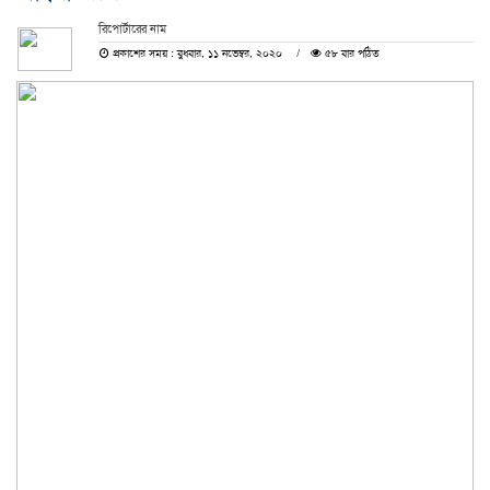
রিপোর্টারের নাম
প্রকাশের সময় : বুধবার, ১১ নভেম্বর, ২০২০
৫৮ বার পঠিত