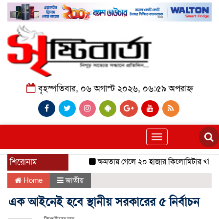
বৃহস্পতিবার, ০৬ অগাস্ট ২০২৬, ০৬:৫৯ অপরাহ্ন
Toggle
navigation
শিরোনাম
ক্ষমতায় গেলে ২০ হাজার কিলোমিটার খাল খন
Home
জাতীয়
এক আইনেই হবে স্থানীয় সরকারের ৫ নির্বাচন