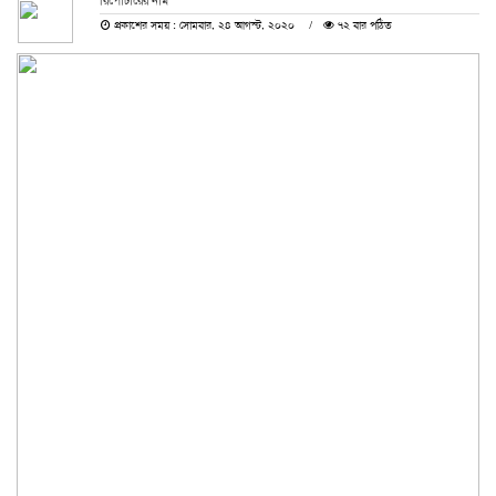
রিপোর্টারের নাম
প্রকাশের সময় : সোমবার, ২৪ আগস্ট, ২০২০
৭২ বার পঠিত