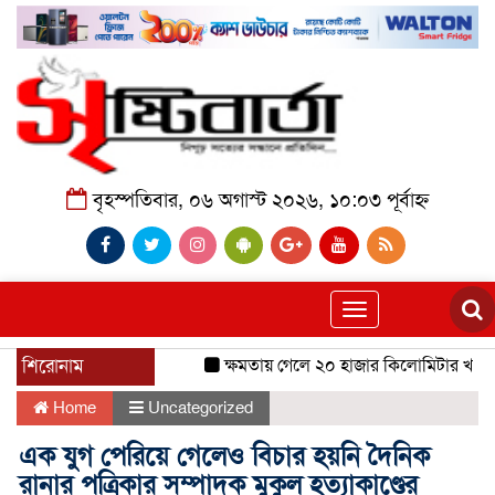
বৃহস্পতিবার, ০৬ অগাস্ট ২০২৬, ১০:০৩ পূর্বাহ্ন
Toggle
navigation
শিরোনাম
ক্ষমতায় গেলে ২০ হাজার কিলোমিটার খাল খন
Home
Uncategorized
এক যুগ পেরিয়ে গেলেও বিচার হয়নি দৈনিক
রানার পত্রিকার সম্পাদক মুকুল হত্যাকাণ্ডের