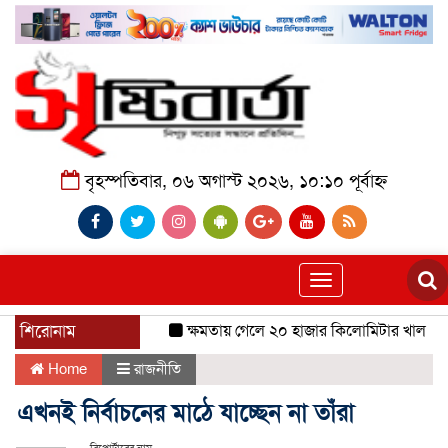
বৃহস্পতিবার, ০৬ অগাস্ট ২০২৬, ১০:১০ পূর্বাহ্ন
Toggle
navigation
শিরোনাম
ক্ষমতায় গেলে ২০ হাজার কিলোমিটার খাল খনন হব
Home
রাজনীতি
এখনই নির্বাচনের মাঠে যাচ্ছেন না তাঁরা