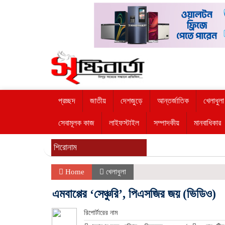
প্রচ্ছদ
জাতীয়
দেশজুড়ে
আন্তর্জাতিক
খেলাধুলা
সেবামূলক কাজ
লাইফস্টাইল
সম্পাদকীয়
মানবাধিকার
শিরোনাম
Home
খেলাধুলা
এমবাপ্পের ‘সেঞ্চুরি’, পিএসজির জয় (ভিডিও)
রিপোর্টারের নাম