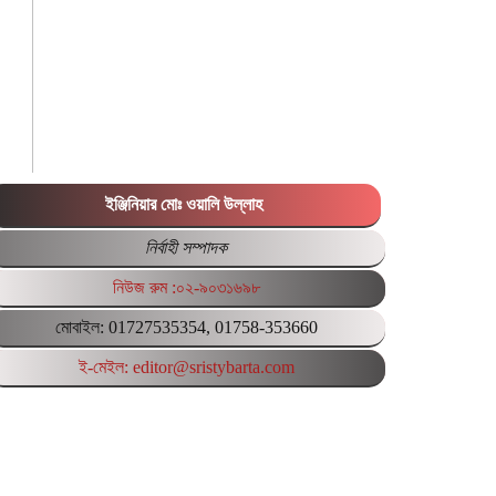
ইঞ্জিনিয়ার মোঃ ওয়ালি উল্লাহ
নির্বাহী সম্পাদক
নিউজ রুম :০২-৯০৩১৬৯৮
মোবাইল: 01727535354, 01758-353660
ই-মেইল: editor@sristybarta.com