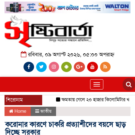
রবিবার, ০৯ অগাস্ট ২০২৬, ০৫:০০ অপরাহ্ন
Toggle
navigation
শিরোনাম
ক্ষমতায় গেলে ২০ হাজার কিলোমিটার খাল খন
Home
জাতীয়
করোনার কারণে চাকরি প্রত্যাশীদের বয়সে ছাড়
দিচ্ছে সরকার