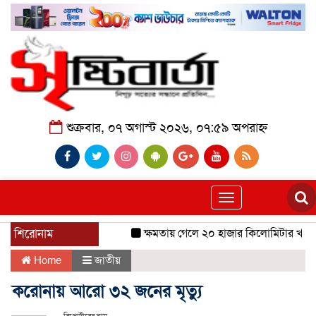
শুক্রবার, ০৭ অগাস্ট ২০২৬, ০৭:৫৯ অপরাহ্ন
Toggle
navigation
শিরোনাম
ক্ষমতায় গেলে ২০ হাজার কিলোমিটার খাল খন
Home
জাতীয়
করোনায় আরো ৩২ জনের মৃত্যু