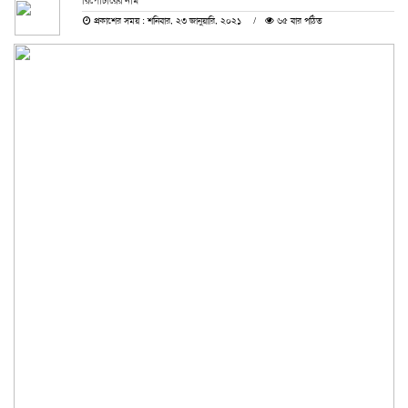
রিপোর্টারের নাম
প্রকাশের সময় : শনিবার, ২৩ জানুয়ারি, ২০২১
৬৫ বার পঠিত