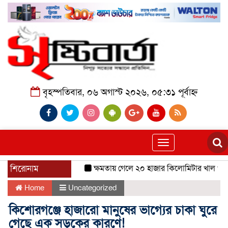
বৃহস্পতিবার, ০৬ অগাস্ট ২০২৬, ০৫:৩১ পূর্বাহ্ন
Toggle
navigation
শিরোনাম
ক্ষমতায় গেলে ২০ হাজার কিলোমিটার খাল খনন হব
Home
Uncategorized
কিশোরগঞ্জে হাজারো মানুষের ভাগ্যের চাকা ঘুরে
গেছে এক সড়কের কারণে!