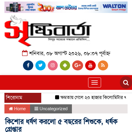
শনিবার, ০৮ অগাস্ট ২০২৬, ০৮:০৭ পূর্বাহ্ন
Toggle
navigation
শিরোনাম
ক্ষমতায় গেলে ২০ হাজার কিলোমিটার খাল খন
Home
Uncategorized
কিশোর ধর্ষণ করলো ৫ বছরের শিশুকে, ধর্ষক
গ্রেপ্তার