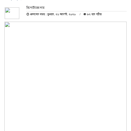
রিপোর্টারের নাম
প্রকাশের সময় : বুধবার, ২৬ আগস্ট, ২০২০
৮২ বার পঠিত