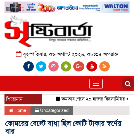
বৃহস্পতিবার, ০৬ অগাস্ট ২০২৬, ০৮:৩৪ অপরাহ্ন
Toggle
navigation
শিরোনাম
ক্ষমতায় গেলে ২০ হাজার কিলোমিটার খাল খন
Home
Uncategorized
কোমরের বেল্টে বাধা ছিল কোটি টাকার স্বর্ণের
বার