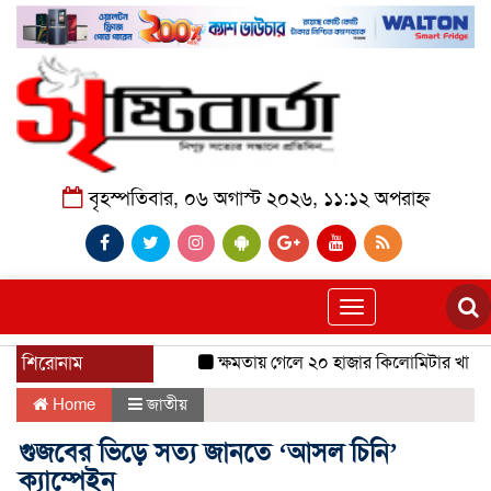
বৃহস্পতিবার, ০৬ অগাস্ট ২০২৬, ১১:১২ অপরাহ্ন
Toggle
navigation
শিরোনাম
ক্ষমতায় গেলে ২০ হাজার কিলোমিটার খাল খনন
Home
জাতীয়
গুজবের ভিড়ে সত্য জানতে ‘আসল চিনি’
ক্যাম্পেইন