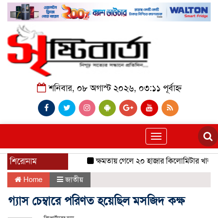
শনিবার, ০৮ অগাস্ট ২০২৬, ০৩:১১ পূর্বাহ্ন
Toggle
navigation
শিরোনাম
ক্ষমতায় গেলে ২০ হাজার কিলোমিটার খাল খন
Home
জাতীয়
গ্যাস চেম্বারে পরিণত হয়েছিল মসজিদ কক্ষ