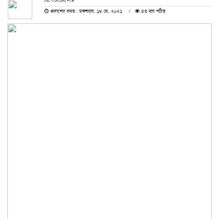
রিপোর্টারের নাম
প্রকাশের সময় : মঙ্গলবার, ১৮ মে, ২০২১
৪৩ বার পঠিত