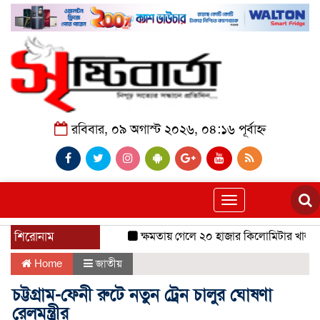
রবিবার, ০৯ অগাস্ট ২০২৬, ০৪:১৬ পূর্বাহ্ন
Toggle
navigation
শিরোনাম
ক্ষমতায় গেলে ২০ হাজার কিলোমিটার খাল খনন
Home
জাতীয়
চট্টগ্রাম-ফেনী রুটে নতুন ট্রেন চালুর ঘোষণা
রেলমন্ত্রীর