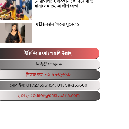
নোয়াখালী: হাজতখানাকে বিয়ে বাড়ি
বানালেন দুই আ.লীগ নেতা!
মিউজিক্যাল ফিল্মে সুনেরাহ
পিএসসির সাবেক গাড়িচালক আবেদ
আলীর ছেলে সিয়াম গ্রেপ্তার
ইঞ্জিনিয়ার মোঃ ওয়ালি উল্লাহ
নির্বাহী সম্পাদক
বাংলাদেশের পরিবর্তনে গনভোটে হ্যাঁ
নিউজ রুম :০২-৯০৩১৬৯৮
ভোট জরুরি: সাখাওয়াত হোসেন
মোবাইল: 01727535354, 01758-353660
ফ্যাসিস্ট আমলে বিদ্যুৎ খাতের দুর্নীতি:
ই-মেইল: editor@sristybarta.com
লুটপাট ভয়াবহ আদানির চুক্তি
রাষ্ট্রবিরোধী
শিক্ষিকাকে গলা কেটে হত্যাচেষ্টা,
সাবেক স্বামী গ্রেফতার