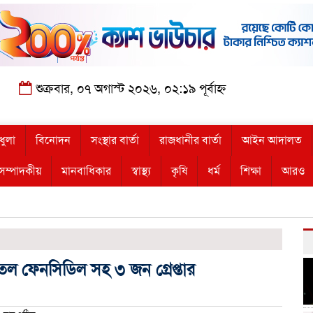
শুক্রবার, ০৭ অগাস্ট ২০২৬, ০২:১৯ পূর্বাহ্ন
ধুলা
বিনোদন
সংস্থার বার্তা
রাজধানীর বার্তা
আইন আদালত
সম্পাদকীয়
মানবাধিকার
স্বাস্থ্য
কৃষি
ধর্ম
শিক্ষা
আরও
তল ফেনসিডিল সহ ৩ জন গ্রেপ্তার