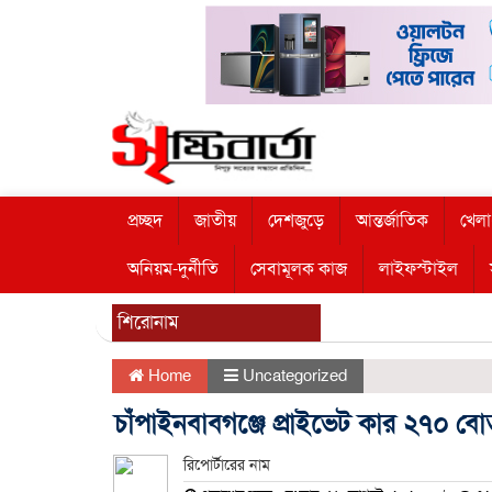
প্রচ্ছদ
জাতীয়
দেশজুড়ে
আন্তর্জাতিক
খেলা
অনিয়ম-দুর্নীতি
সেবামূলক কাজ
লাইফস্টাইল
শিরোনাম
Home
Uncategorized
চাঁপাইনবাবগঞ্জে প্রাইভেট কার ২৭০ বো
রিপোর্টারের নাম