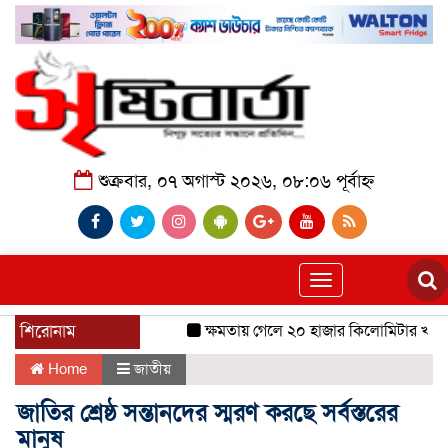
শুক্রবার, ০৭ অগাস্ট ২০২৬, ০৮:০৬ পূর্বাহ্ন
Toggle
navigation
শিরোনাম
ক্ষমতায় গেলে ২০ হাজার কিলোমিটার খাল খন
Home
জাতীয়
জাতির শ্রেষ্ঠ সন্তানদের স্মরণ করছে সর্বস্তরের
মানুষ