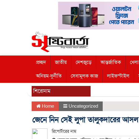
প্রচ্ছদ
জাতীয়
দেশজুড়ে
আন্তর্জাতিক
খেলা
অনিয়ম-দুর্নীতি
সেবামূলক কাজ
লাইফস্টাইল
শিরোনাম
Home
Uncategorized
জেনে নিন সেই লুপা তালুকদারের আসল
রিপোর্টারের নাম