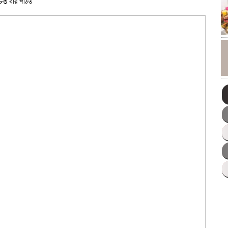
৮৩ বার পঠিত