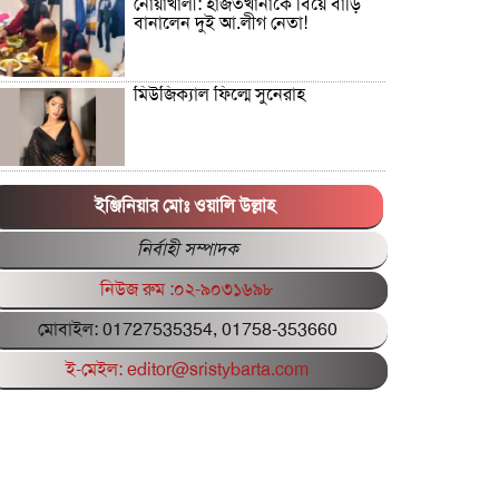
নোয়াখালী: হাজতখানাকে বিয়ে বাড়ি
বানালেন দুই আ.লীগ নেতা!
মিউজিক্যাল ফিল্মে সুনেরাহ
পিএসসির সাবেক গাড়িচালক আবেদ
আলীর ছেলে সিয়াম গ্রেপ্তার
ইঞ্জিনিয়ার মোঃ ওয়ালি উল্লাহ
নির্বাহী সম্পাদক
বাংলাদেশের পরিবর্তনে গনভোটে হ্যাঁ
নিউজ রুম :০২-৯০৩১৬৯৮
ভোট জরুরি: সাখাওয়াত হোসেন
মোবাইল: 01727535354, 01758-353660
ফ্যাসিস্ট আমলে বিদ্যুৎ খাতের দুর্নীতি:
ই-মেইল: editor@sristybarta.com
লুটপাট ভয়াবহ আদানির চুক্তি
রাষ্ট্রবিরোধী
শিক্ষিকাকে গলা কেটে হত্যাচেষ্টা,
সাবেক স্বামী গ্রেফতার