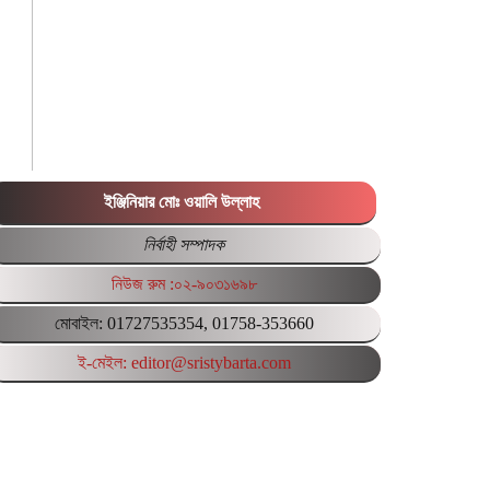
ইঞ্জিনিয়ার মোঃ ওয়ালি উল্লাহ
নির্বাহী সম্পাদক
নিউজ রুম :০২-৯০৩১৬৯৮
মোবাইল: 01727535354, 01758-353660
ই-মেইল: editor@sristybarta.com