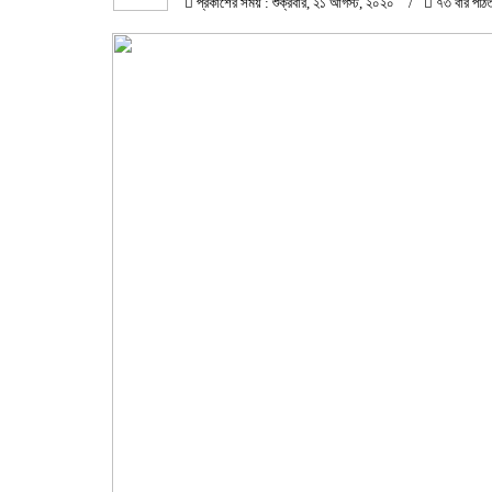
প্রকাশের সময় : শুক্রবার, ২১ আগস্ট, ২০২০
৭৩ বার পঠি