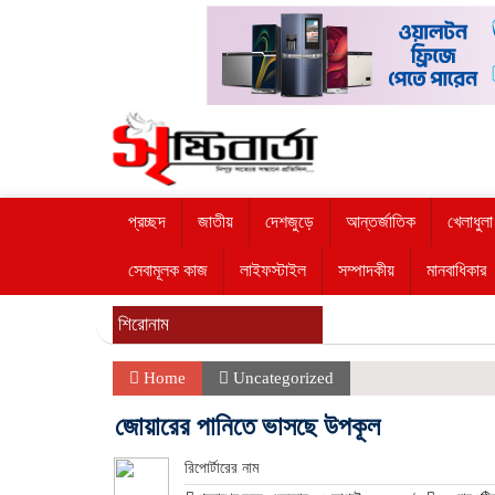
প্রচ্ছদ
জাতীয়
দেশজুড়ে
আন্তর্জাতিক
খেলাধুলা
সেবামূলক কাজ
লাইফস্টাইল
সম্পাদকীয়
মানবাধিকার
শিরোনাম
Home
Uncategorized
জোয়ারের পানিতে ভাসছে উপকূল
রিপোর্টারের নাম