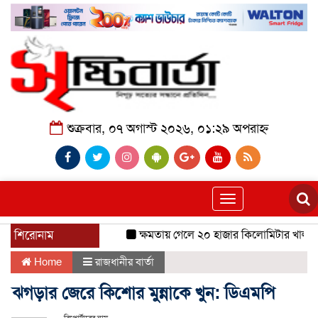
শুক্রবার, ০৭ অগাস্ট ২০২৬, ০১:২৯ অপরাহ্ন
Toggle
navigation
শিরোনাম
ক্ষমতায় গেলে ২০ হাজার কিলোমিটার খাল খনন 
Home
রাজধানীর বার্তা
ঝগড়ার জেরে কিশোর মুন্নাকে খুন: ডিএমপি