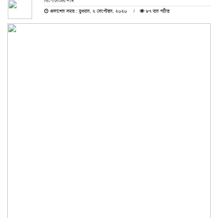
রিপোর্টারের নাম
প্রকাশের সময় : বুধবার, ২ সেপ্টেম্বর, ২০২০
৮৭ বার পঠিত