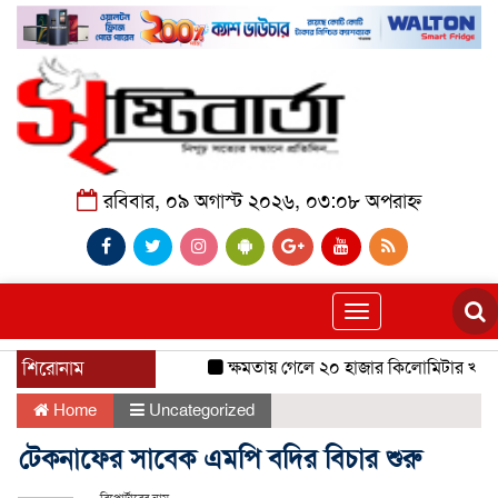
রবিবার, ০৯ অগাস্ট ২০২৬, ০৩:০৮ অপরাহ্ন
Toggle
navigation
শিরোনাম
ক্ষমতায় গেলে ২০ হাজার কিলোমিটার খাল খন
Home
Uncategorized
টেকনাফের সাবেক এমপি বদির বিচার শুরু