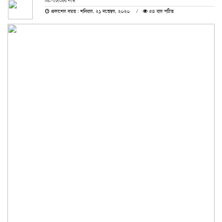
রিপোর্টারের নাম
প্রকাশের সময় : শনিবার, ২১ নভেম্বর, ২০২০
৫৪ বার পঠিত