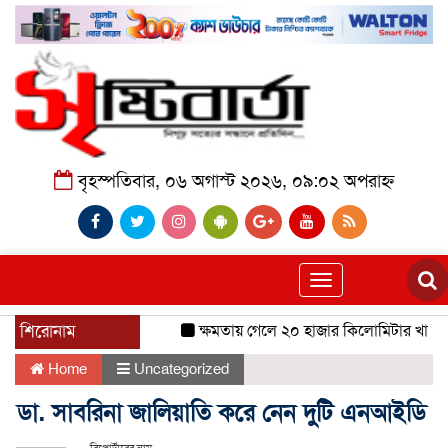
বৃহস্পতিবার, ০৬ অগাস্ট ২০২৬, ০৯:০২ অপরাহ্ন
Toggle
navigation
শিরোনাম
ক্ষমতায় গেলে ২০ হাজার কিলোমিটার খাল খনন
Home
Uncategorized
ডা. সাবরিনা জালিয়াতি করে নেন দুটি এনআইডি