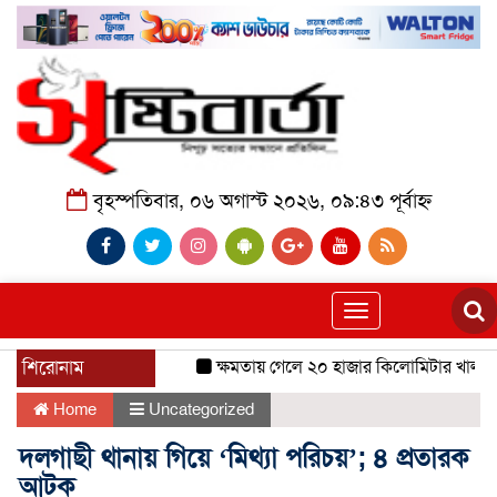
বৃহস্পতিবার, ০৬ অগাস্ট ২০২৬, ০৯:৪৩ পূর্বাহ্ন
Toggle
navigation
শিরোনাম
ক্ষমতায় গেলে ২০ হাজার কিলোমিটার খাল খনন 
Home
Uncategorized
দলগাছী থানায় গিয়ে ‘মিথ্যা পরিচয়’; ৪ প্রতারক
আটক