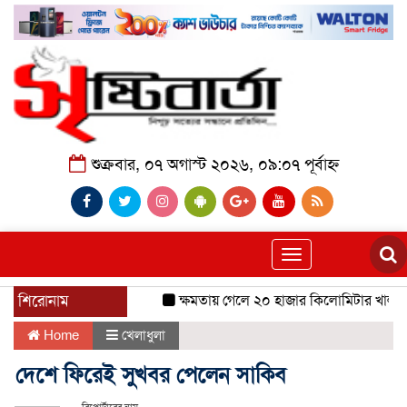
শুক্রবার, ০৭ অগাস্ট ২০২৬, ০৯:০৭ পূর্বাহ্ন
Toggle
navigation
শিরোনাম
ক্ষমতায় গেলে ২০ হাজার কিলোমিটার খাল খনন
Home
খেলাধুলা
দেশে ফিরেই সুখবর পেলেন সাকিব