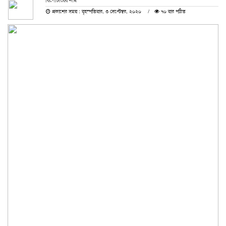
রিপোর্টারের নাম
প্রকাশের সময় : বৃহস্পতিবার, ৩ সেপ্টেম্বর, ২০২০
৭০ বার পঠিত