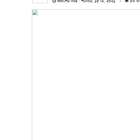
প্রকাশের সময় : শনিবার, ১৫ মে, ২০২১
৪০ বা