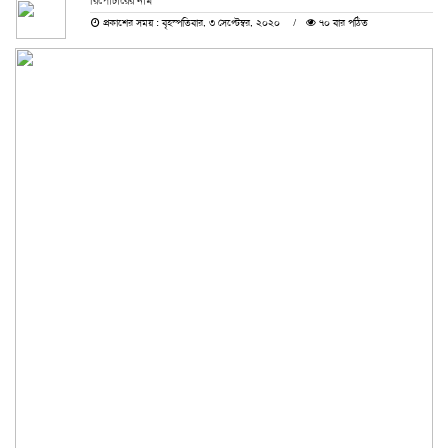
রিপোর্টারের নাম
প্রকাশের সময় : বৃহস্পতিবার, ৩ সেপ্টেম্বর, ২০২০
৭০ বার পঠিত