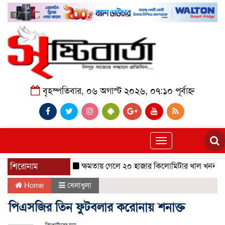
বৃহস্পতিবার, ০৬ অগাস্ট ২০২৬, ০৭:১০ পূর্বাহ্ন
Toggle
navigation
শিরোনাম
ক্ষমতায় গেলে ২০ হাজার কিলোমিটার খাল খনন হবে:
Home
খেলাধুলা
পিএসজির তিন ফুটবলার করোনায় শনাক্ত