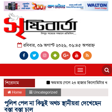
রবিবার, ০৯ অগাস্ট ২০২৬, ০৬:৪৫ অপরাহ্ন
Toggle
navigation
শিরোনাম
ক্ষমতায় গেলে ২০ হাজার কিলোমিটার খাল খন
Home
Uncategorized
পুলিশ পেল না কিছুই অথচ স্থানীয়রা দেখেছেন
বস্তা বস্তা চাল