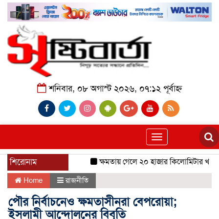
শনিবার, ০৮ অগাস্ট ২০২৬, ০৭:১২ পূর্বাহ্ন
Toggle
navigation
শিরোনাম
ক্ষমতায় গেলে ২০ হাজার কিলোমিটার খাল খন
Home
রাজনীতি
পৌর নির্বাচনেও ক্ষমতাসীনরা বেপরোয়া;
ইসলামী আন্দোলনের বিবৃতি