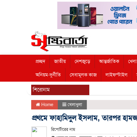
প্রচ্ছদ
জাতীয়
দেশজুড়ে
আন্তর্জাতিক
খেলা
অনিয়ম-দুর্নীতি
সেবামূলক কাজ
লাইফস্টাইল
শিরোনাম
Home
খেলাধুলা
প্রথমে ফাহামিদুল ইসলাম, তারপর হাম
রিপোর্টারের নাম