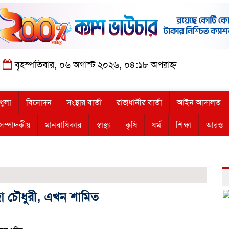
বৃহস্পতিবার, ০৬ অগাস্ট ২০২৬, ০৪:১৮ অপরাহ্ন
ধুলা
বিনোদন
সংস্থার বার্তা
রাজধানীর বার্তা
আইন আদালত
সম্পাদকীয়
মানবাধিকার
স্বাস্থ্য
কৃষি
ধর্ম
শিক্ষা
আরও
জা চৌধুরী, এখন শামিত