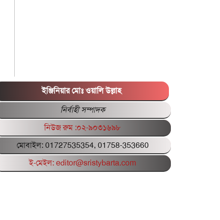
ইঞ্জিনিয়ার মোঃ ওয়ালি উল্লাহ
নির্বাহী সম্পাদক
নিউজ রুম :০২-৯০৩১৬৯৮
মোবাইল: 01727535354, 01758-353660
ই-মেইল: editor@sristybarta.com