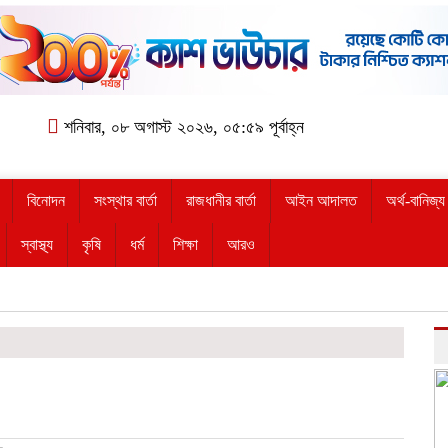
শনিবার, ০৮ অগাস্ট ২০২৬, ০৫:৫৯ পূর্বাহ্ন
বিনোদন
সংস্থার বার্তা
রাজধানীর বার্তা
আইন আদালত
অর্থ-বানিজ্য
স্বাস্থ্য
কৃষি
ধর্ম
শিক্ষা
আরও