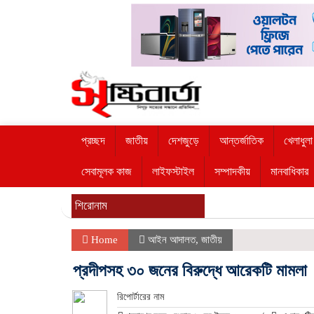
প্রচ্ছদ
জাতীয়
দেশজুড়ে
আন্তর্জাতিক
খেলাধুলা
সেবামূলক কাজ
লাইফস্টাইল
সম্পাদকীয়
মানবাধিকার
শিরোনাম
Home
আইন আদালত
,
জাতীয়
প্রদীপসহ ৩০ জনের বিরুদ্ধে আরেকটি মামলা
রিপোর্টারের নাম