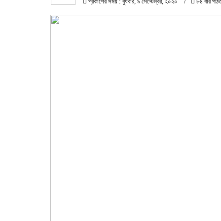
প্রকাশের সময় : বুধবার, ৯ সেপ্টেম্বর, ২০২০
৮৪ বার পঠি