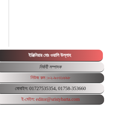
ইঞ্জিনিয়ার মোঃ ওয়ালি উল্লাহ
নির্বাহী সম্পাদক
নিউজ রুম :০২-৯০৩১৬৯৮
মোবাইল: 01727535354, 01758-353660
ই-মেইল: editor@sristybarta.com