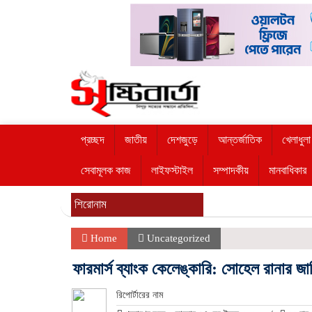
প্রচ্ছদ
জাতীয়
দেশজুড়ে
আন্তর্জাতিক
খেলাধুলা
সেবামূলক কাজ
লাইফস্টাইল
সম্পাদকীয়
মানবাধিকার
শিরোনাম
Home
Uncategorized
ফারমার্স ব্যাংক কেলেঙ্কারি: সোহেল রানার 
রিপোর্টারের নাম