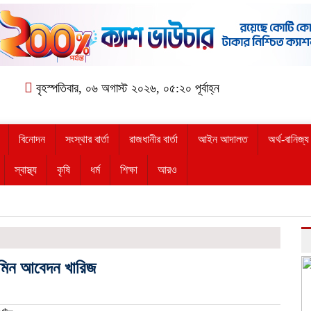
বৃহস্পতিবার, ০৬ অগাস্ট ২০২৬, ০৫:২০ পূর্বাহ্ন
বিনোদন
সংস্থার বার্তা
রাজধানীর বার্তা
আইন আদালত
অর্থ-বানিজ্য
স্বাস্থ্য
কৃষি
ধর্ম
শিক্ষা
আরও
জামিন আবেদন খারিজ