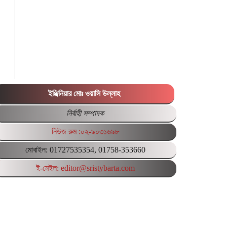
ইঞ্জিনিয়ার মোঃ ওয়ালি উল্লাহ
নির্বাহী সম্পাদক
নিউজ রুম :০২-৯০৩১৬৯৮
মোবাইল: 01727535354, 01758-353660
ই-মেইল: editor@sristybarta.com