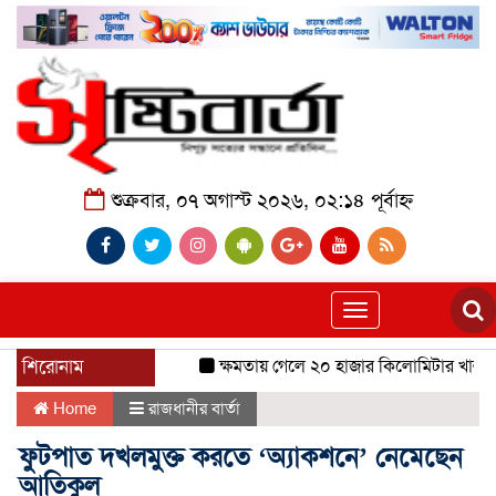
শুক্রবার, ০৭ অগাস্ট ২০২৬, ০২:১৪ পূর্বাহ্ন
Toggle
navigation
শিরোনাম
ক্ষমতায় গেলে ২০ হাজার কিলোমিটার খাল খনন
Home
রাজধানীর বার্তা
ফুটপাত দখলমুক্ত করতে ‘অ্যাকশনে’ নেমেছেন
আতিকুল