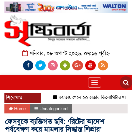
শনিবার, ০৮ অগাস্ট ২০২৬, ০৭:১৬ পূর্বাহ্ন
Toggle
navigation
শিরোনাম
ক্ষমতায় গেলে ২০ হাজার কিলোমিটার খাল খনন
Home
Uncategorized
ফেসবুকে ব্যক্তিগত ছবি: ‘রিটের আদেশ
পর্যবেক্ষণ করে মামলার সিদ্ধান্ত শিপ্রার’