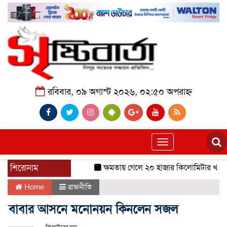
রবিবার, ০৯ অগাস্ট ২০২৬, ০২:৫০ অপরাহ্ন
Toggle
navigation
শিরোনাম
ক্ষমতায় গেলে ২০ হাজার কিলোমিটার খাল খন
Home
রাজনীতি
বাবার আসনে মনোনয়ন কিনলেন সজল