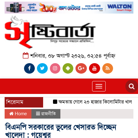
শনিবার, ০৮ অগাস্ট ২০২৬, ০২:৫৪ পূর্বাহ্ন
Toggle
navigation
শিরোনাম
ক্ষমতায় গেলে ২০ হাজার কিলোমিটার খাল খনন হব
Home
রাজনীতি
বিএনপি সরকারের ভুলের খেসারত দিচ্ছেন
খালেদা : গয়েশ্বর