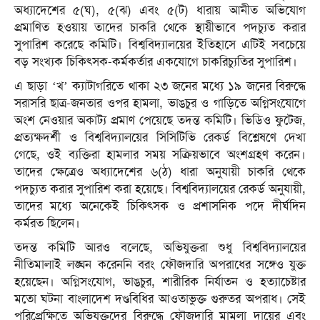
অধ্যাদেশের ৫(ঘ), ৫(ঝ) এবং ৫(ট) ধারায় আনীত অভিযোগ
প্রমাণিত হওয়ায় তাদের চাকরি থেকে স্থায়ীভাবে পদচ্যুত করার
সুপারিশ করেছে কমিটি। বিশ্ববিদ্যালয়ের ইতিহাসে এটিই সবচেয়ে
বড় সংখ্যক চিকিৎসক-কর্মকর্তার একযোগে চাকরিচ্যুতির সুপারিশ।
এ ছাড়া ‘খ’ ক্যাটাগরিতে থাকা ২৩ জনের মধ্যে ১৯ জনের বিরুদ্ধে
সরাসরি ছাত্র-জনতার ওপর হামলা, ভাঙচুর ও গাড়িতে অগ্নিসংযোগে
অংশ নেওয়ার অকাট্য প্রমাণ পেয়েছে তদন্ত কমিটি। ভিডিও ফুটেজ,
প্রত্যক্ষদর্শী ও বিশ্ববিদ্যালয়ের সিসিটিভি রেকর্ড বিশ্লেষণে দেখা
গেছে, ওই ব্যক্তিরা হামলার সময় সক্রিয়ভাবে অংশগ্রহণ করেন।
তাদের ক্ষেত্রেও অধ্যাদেশের ৬(ঠ) ধারা অনুযায়ী চাকরি থেকে
পদচ্যুত করার সুপারিশ করা হয়েছে। বিশ্ববিদ্যালয়ের রেকর্ড অনুযায়ী,
তাদের মধ্যে অনেকেই চিকিৎসক ও প্রশাসনিক পদে দীর্ঘদিন
কর্মরত ছিলেন।
তদন্ত কমিটি আরও বলেছে, অভিযুক্তরা শুধু বিশ্ববিদ্যালয়ের
নীতিমালাই লঙ্ঘন করেননি বরং ফৌজদারি অপরাধের সঙ্গেও যুক্ত
হয়েছেন। অগ্নিসংযোগ, ভাঙচুর, শারীরিক নির্যাতন ও হত্যাচেষ্টার
মতো ঘটনা বাংলাদেশ দণ্ডবিধির আওতাভুক্ত গুরুতর অপরাধ। সেই
পরিপ্রেক্ষিতে অভিযুক্তদের বিরুদ্ধে ফৌজদারি মামলা দায়ের এবং