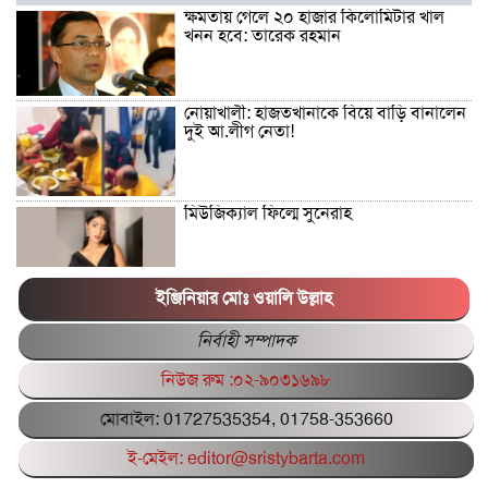
ক্ষমতায় গেলে ২০ হাজার কিলোমিটার খাল
খনন হবে: তারেক রহমান
নোয়াখালী: হাজতখানাকে বিয়ে বাড়ি বানালেন
দুই আ.লীগ নেতা!
মিউজিক্যাল ফিল্মে সুনেরাহ
ইঞ্জিনিয়ার মোঃ ওয়ালি উল্লাহ
পিএসসির সাবেক গাড়িচালক আবেদ আলীর
ছেলে সিয়াম গ্রেপ্তার
নির্বাহী সম্পাদক
নিউজ রুম :০২-৯০৩১৬৯৮
বাংলাদেশের পরিবর্তনে গনভোটে হ্যাঁ ভোট
মোবাইল: 01727535354, 01758-353660
জরুরি: সাখাওয়াত হোসেন
ই-মেইল: editor@sristybarta.com