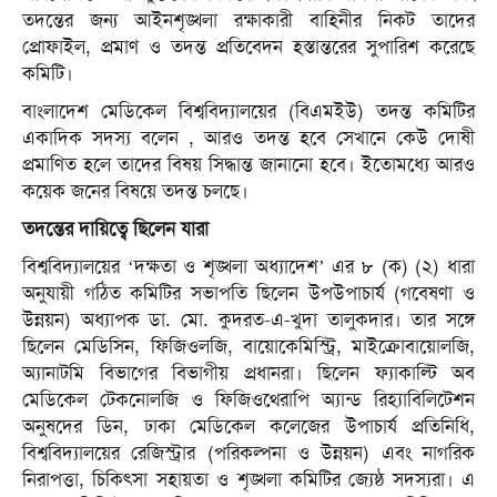
তদন্তের জন্য আইনশৃঙ্খলা রক্ষাকারী বাহিনীর নিকট তাদের
প্রোফাইল, প্রমাণ ও তদন্ত প্রতিবেদন হস্তান্তরের সুপারিশ করেছে
কমিটি।
বাংলাদেশ মেডিকেল বিশ্ববিদ্যালয়ের (বিএমইউ) তদন্ত কমিটির
একাদিক সদস্য বলেন , আরও তদন্ত হবে সেখানে কেউ দোষী
প্রমাণিত হলে তাদের বিষয় সিদ্ধান্ত জানানো হবে। ইতোমধ্যে আরও
কয়েক জনের বিষয়ে তদন্ত চলছে।
তদন্তের দায়িত্বে ছিলেন যারা
বিশ্ববিদ্যালয়ের ‘দক্ষতা ও শৃঙ্খলা অধ্যাদেশ’ এর ৮ (ক) (২) ধারা
অনুযায়ী গঠিত কমিটির সভাপতি ছিলেন উপউপাচার্য (গবেষণা ও
উন্নয়ন) অধ্যাপক ডা. মো. কুদরত-এ-খুদা তালুকদার। তার সঙ্গে
ছিলেন মেডিসিন, ফিজিওলজি, বায়োকেমিস্ট্রি, মাইক্রোবায়োলজি,
অ্যানাটমি বিভাগের বিভাগীয় প্রধানরা। ছিলেন ফ্যাকাল্টি অব
মেডিকেল টেকনোলজি ও ফিজিওথেরাপি অ্যান্ড রিহ্যাবিলিটেশন
অনুষদের ডিন, ঢাকা মেডিকেল কলেজের উপাচার্য প্রতিনিধি,
বিশ্ববিদ্যালয়ের রেজিস্ট্রার (পরিকল্পনা ও উন্নয়ন) এবং নাগরিক
নিরাপত্তা, চিকিৎসা সহায়তা ও শৃঙ্খলা কমিটির জ্যেষ্ঠ সদস্যরা। এ