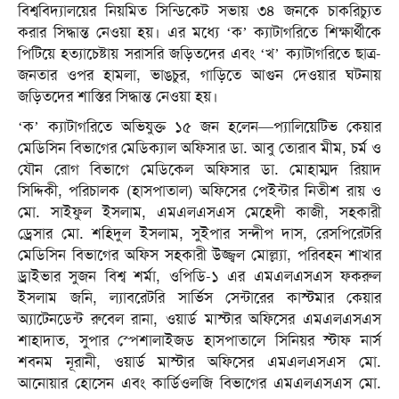
বিশ্ববিদ্যালয়ের নিয়মিত সিন্ডিকেট সভায় ৩৪ জনকে চাকরিচ্যুত
করার সিদ্ধান্ত নেওয়া হয়। এর মধ্যে ‘ক’ ক্যাটাগরিতে শিক্ষার্থীকে
পিটিয়ে হত্যাচেষ্টায় সরাসরি জড়িতদের এবং ‘খ’ ক্যাটাগরিতে ছাত্র-
জনতার ওপর হামলা, ভাঙচুর, গাড়িতে আগুন দেওয়ার ঘটনায়
জড়িতদের শাস্তির সিদ্ধান্ত নেওয়া হয়।
‘ক’ ক্যাটাগরিতে অভিযুক্ত ১৫ জন হলেন—প্যালিয়েটিভ কেয়ার
মেডিসিন বিভাগের মেডিক্যাল অফিসার ডা. আবু তোরাব মীম, চর্ম ও
যৌন রোগ বিভাগে মেডিকেল অফিসার ডা. মোহাম্মদ রিয়াদ
সিদ্দিকী, পরিচালক (হাসপাতাল) অফিসের পেইন্টার নিতীশ রায় ও
মো. সাইফুল ইসলাম, এমএলএসএস মেহেদী কাজী, সহকারী
ড্রেসার মো. শহিদুল ইসলাম, সুইপার সন্দীপ দাস, রেসপিরেটরি
মেডিসিন বিভাগের অফিস সহকারী উজ্জ্বল মোল্ল্যা, পরিবহন শাখার
ড্রাইভার সুজন বিশ্ব শর্মা, ওপিডি-১ এর এমএলএসএস ফকরুল
ইসলাম জনি, ল্যাবরেটরি সার্ভিস সেন্টারের কাস্টমার কেয়ার
অ্যাটেনডেন্ট রুবেল রানা, ওয়ার্ড মাস্টার অফিসের এমএলএসএস
শাহাদাত, সুপার স্পেশালাইজড হাসপাতালে সিনিয়র স্টাফ নার্স
শবনম নূরানী, ওয়ার্ড মাস্টার অফিসের এমএলএসএস মো.
আনোয়ার হোসেন এবং কার্ডিওলজি বিভাগের এমএলএসএস মো.