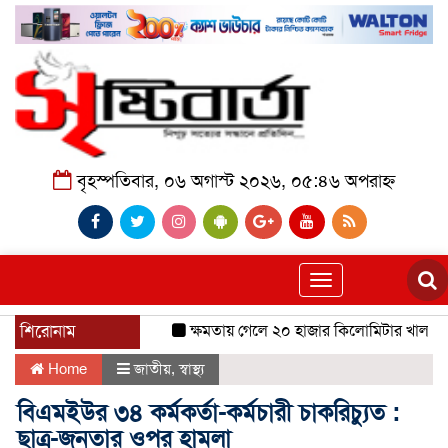
বৃহস্পতিবার, ০৬ অগাস্ট ২০২৬, ০৫:৪৬ অপরাহ্ন
Toggle
navigation
শিরোনাম
ক্ষমতায় গেলে ২০ হাজার কিলোমিটার খাল খনন হব
Home
জাতীয়
,
স্বাস্থ্য
বিএমইউর ৩৪ কর্মকর্তা-কর্মচারী চাকরিচ্যুত :
ছাত্র-জনতার ওপর হামলা