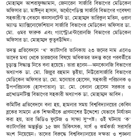
মোহাম্মদ আশরাফুজ্জামান, জেনারেল সার্জারি বিভাগের মেডিকেল
অফিসার ডা. মাঈদুল হাসান, অর্থোপেডিক্স সার্জারি বিভাগের গবেষণা
সহকারী/স্ব-বেতনে কনসালটেন্ট ডা. মোহাম্মদ তারিকুল মতিন, ওরাল
অ্যান্ড ম্যাক্সিলোফেশিয়াল সার্জারি বিভাগের মেডিকেল অফিসার ডা.
মো. ওমর ফারুক এবং গ্যাস্ট্রোএন্টারোলজি বিভাগের মেডিকেল
অফিসার ডা. মোহাম্মদ কুতুবউদ্দিন।
তদন্ত প্রতিবেদনে ‘খ’ ক্যাটাগরি তালিকায় ২৩ জনের নাম এলেও
তাদের মধ্য থেকে চারজনের বিষয়ে অধিকতর তদন্ত করে পরবর্তীতে
চূড়ান্ত সিদ্ধান্ত নিতে বলা হয়েছে। তারা হলেন—অনকোলজি বিভাগের
অধ্যাপক ডা. মো. জিল্লুর রহমান ভূইয়া, নিউরোসার্জারি বিভাগের
মেডিকেল অফিসার ডা. মো. মনোয়ার হোসেন, সহকারী পরিচালক ও
উপপরিচালক (হাসপাতাল) ডা. মো. বেলাল হোসেন সরকার ও
প্রন্থোডনটিক্স বিভাগের সহকারী অধ্যাপক ডা. মোহাম্মদ আবিদ।
কমিটির প্রতিবেদনে বলা হয়, হামলার সময় বিশ্ববিদ্যালয়ের কেবিন
ব্লকের সামনে এক শিক্ষার্থীকে প্রাণনাশের উদ্দেশ্যে যেভাবে নির্যাতন
করা হয়, তার ভিডিও ফুটেজ ও সাক্ষ্য সুস্পষ্ট। ওই ঘটনায় ‘ক’
ক্যাটাগরির অন্তর্ভুক্ত ১৫ জন চিকিৎসক, নার্স ও কর্মকর্তা সরাসরি
অংশ নিয়েছেন। তাদের বিরুদ্ধে বিশ্ববিদ্যালয়ের দক্ষতা ও শৃঙ্খলা