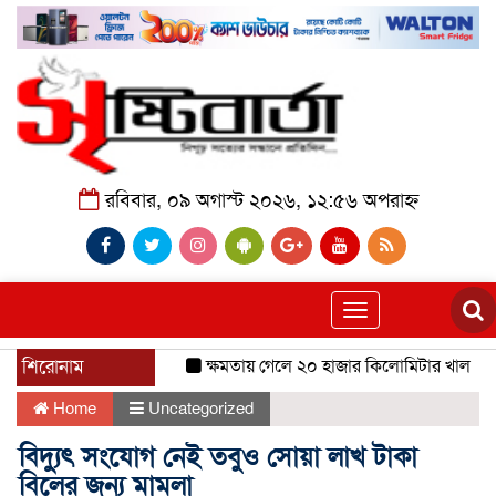
রবিবার, ০৯ অগাস্ট ২০২৬, ১২:৫৬ অপরাহ্ন
Toggle
navigation
শিরোনাম
ক্ষমতায় গেলে ২০ হাজার কিলোমিটার খাল খনন হব
Home
Uncategorized
বিদ্যুৎ সংযোগ নেই তবুও সোয়া লাখ টাকা
বিলের জন্য মামলা