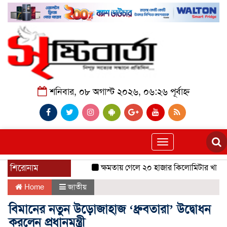
শনিবার, ০৮ অগাস্ট ২০২৬, ০৬:২৬ পূর্বাহ্ন
Toggle
navigation
শিরোনাম
ক্ষমতায় গেলে ২০ হাজার কিলোমিটার খাল খনন
Home
জাতীয়
বিমানের নতুন উড়োজাহাজ ‘ধ্রুবতারা’ উদ্বোধন
করলেন প্রধানমন্ত্রী