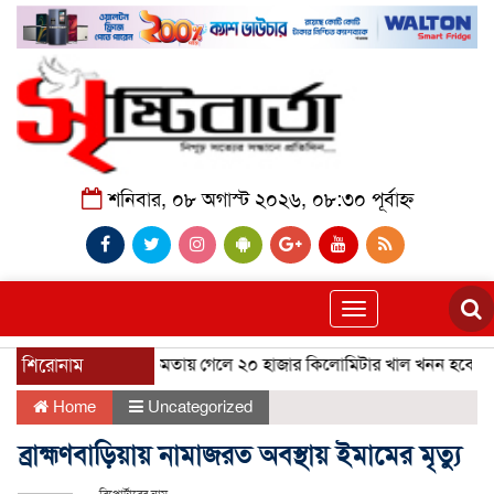
শনিবার, ০৮ অগাস্ট ২০২৬, ০৮:৩০ পূর্বাহ্ন
Toggle
navigation
শিরোনাম
ক্ষমতায় গেলে ২০ হাজার কিলোমিটার খাল খনন হবে: তার
Home
Uncategorized
ব্রাহ্মণবাড়িয়ায় নামাজরত অবস্থায় ইমামের মৃত্যু