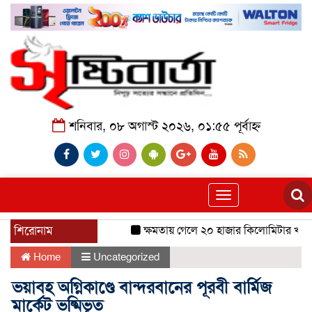
শনিবার, ০৮ অগাস্ট ২০২৬, ০১:৫৫ পূর্বাহ্ন
Toggle
navigation
শিরোনাম
ক্ষমতায় গেলে ২০ হাজার কিলোমিটার খাল খন
Home
Uncategorized
ভয়াবহ অগ্নিকাণ্ডে বান্দরবানের পূরবী বার্মিজ
মার্কেট ভষ্মিভূত