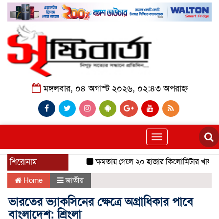
মঙ্গলবার, ০৪ অগাস্ট ২০২৬, ০২:৪৩ অপরাহ্ন
Toggle
navigation
শিরোনাম
ক্ষমতায় গেলে ২০ হাজার কিলোমিটার খাল খনন 
Home
জাতীয়
ভারতের ভ্যাকসিনের ক্ষেত্রে অগ্রাধিকার পাবে
বাংলাদেশ: শ্রিংলা