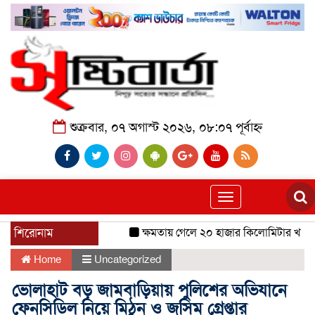
শুক্রবার, ০৭ অগাস্ট ২০২৬, ০৮:০৭ পূর্বাহ্ন
Toggle
navigation
শিরোনাম
ক্ষমতায় গেলে ২০ হাজার কিলোমিটার খাল খন
Home
Uncategorized
ভোলাহাট বড় জামবাড়িয়ায় পুলিশের অভিযানে
ফেনসিডিল নিয়ে মিঠুন ও জসিম গ্রেপ্তার