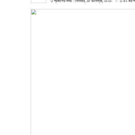
প্রকাশের সময় : সোমবার, ২৮ ডিসেম্বর, ২০২০
৫০ বার প