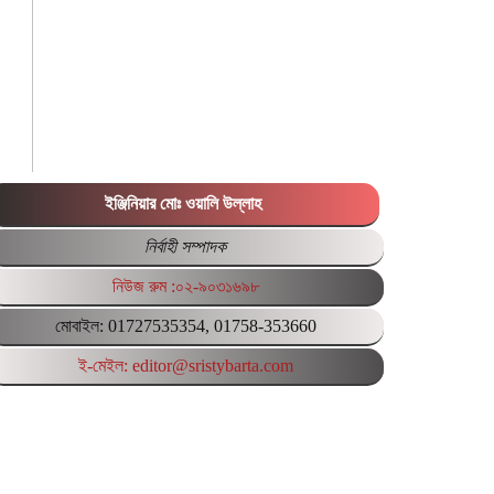
ইঞ্জিনিয়ার মোঃ ওয়ালি উল্লাহ
নির্বাহী সম্পাদক
নিউজ রুম :০২-৯০৩১৬৯৮
মোবাইল: 01727535354, 01758-353660
ই-মেইল: editor@sristybarta.com