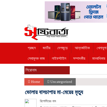
প্রচ্ছদ
জাতীয়
দেশজুড়ে
আন্তর্জাতিক
খেলাধুলা
সেবামূলক কাজ
লাইফস্টাইল
সম্পাদকীয়
মানবাধিকার
শিরোনাম
Home
Uncategorized
ভোলায় বাসচাপায় মা-মেয়ের মৃত্যু
রিপোর্টারের নাম