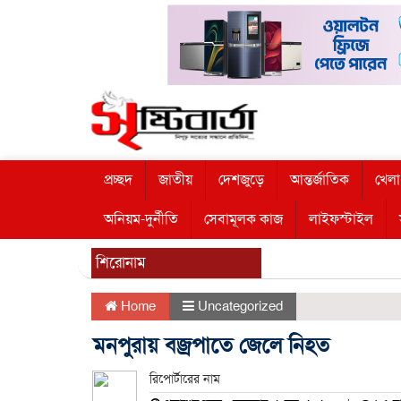
প্রচ্ছদ
জাতীয়
দেশজুড়ে
আন্তর্জাতিক
খেলা
অনিয়ম-দুর্নীতি
সেবামূলক কাজ
লাইফস্টাইল
শিরোনাম
Home
Uncategorized
মনপুরায় বজ্রপাতে জেলে নিহত
রিপোর্টারের নাম