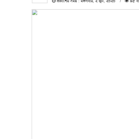
প্রকাশের সময় : মঙ্গলবার, ২ জুন, ২০২০
৯৫ বা