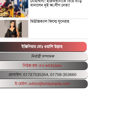
নোয়াখালী: হাজতখানাকে বিয়ে বাড়ি
বানালেন দুই আ.লীগ নেতা!
মিউজিক্যাল ফিল্মে সুনেরাহ
পিএসসির সাবেক গাড়িচালক আবেদ
আলীর ছেলে সিয়াম গ্রেপ্তার
ইঞ্জিনিয়ার মোঃ ওয়ালি উল্লাহ
নির্বাহী সম্পাদক
বাংলাদেশের পরিবর্তনে গনভোটে হ্যাঁ
নিউজ রুম :০২-৯০৩১৬৯৮
ভোট জরুরি: সাখাওয়াত হোসেন
মোবাইল: 01727535354, 01758-353660
ফ্যাসিস্ট আমলে বিদ্যুৎ খাতের দুর্নীতি:
ই-মেইল: editor@sristybarta.com
লুটপাট ভয়াবহ আদানির চুক্তি
রাষ্ট্রবিরোধী
শিক্ষিকাকে গলা কেটে হত্যাচেষ্টা,
সাবেক স্বামী গ্রেফতার