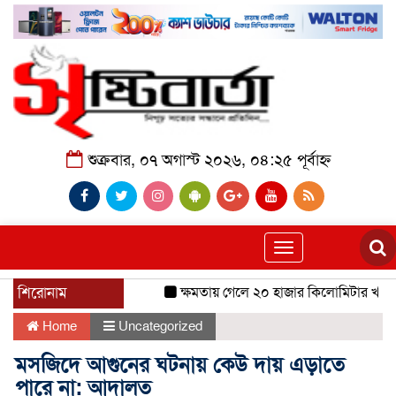
শুক্রবার, ০৭ অগাস্ট ২০২৬, ০৪:২৫ পূর্বাহ্ন
Toggle
navigation
শিরোনাম
ক্ষমতায় গেলে ২০ হাজার কিলোমিটার খাল খন
Home
Uncategorized
মসজিদে আগুনের ঘটনায় কেউ দায় এড়াতে
পারে না: আদালত