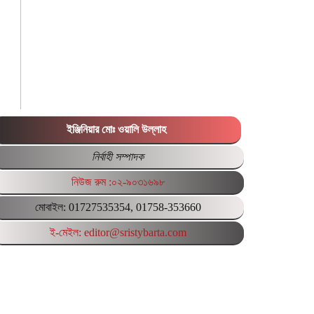
ইঞ্জিনিয়ার মোঃ ওয়ালি উল্লাহ
নির্বাহী সম্পাদক
নিউজ রুম :০২-৯০৩১৬৯৮
মোবাইল: 01727535354, 01758-353660
ই-মেইল: editor@sristybarta.com