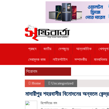
প্রচ্ছদ
জাতীয়
দেশজুড়ে
আন্তর্জাতিক
খেলাধুলা
সেবামূলক কাজ
লাইফস্টাইল
সম্পাদকীয়
মানবাধিকার
শিরোনাম
Home
Uncategorized
মাদারীপুর শহরবাসীর বিনোদনের অন্যতম কেন্দ্
রিপোর্টারের নাম