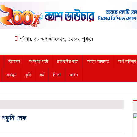
শনিবার, ০৮ অগাস্ট ২০২৬, ১২:০৩ পূর্বাহ্ন
বিনোদন
সংস্থার বার্তা
রাজধানীর বার্তা
আইন আদালত
অর্থ-বানিজ্য
স্বাস্থ্য
কৃষি
ধর্ম
শিক্ষা
আরও
র শকুনি লেক