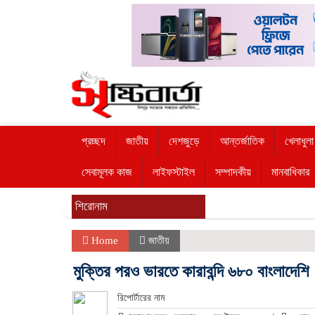
প্রচ্ছদ
জাতীয়
দেশজুড়ে
আন্তর্জাতিক
খেলাধুলা
সেবামূলক কাজ
লাইফস্টাইল
সম্পাদকীয়
মানবাধিকার
শিরোনাম
Home
জাতীয়
মুক্তির পরও ভারতে কারাবন্দি ৬৮০ বাংলাদেশি
রিপোর্টারের নাম