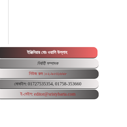
ইঞ্জিনিয়ার মোঃ ওয়ালি উল্লাহ
নির্বাহী সম্পাদক
নিউজ রুম :০২-৯০৩১৬৯৮
মোবাইল: 01727535354, 01758-353660
ই-মেইল: editor@sristybarta.com