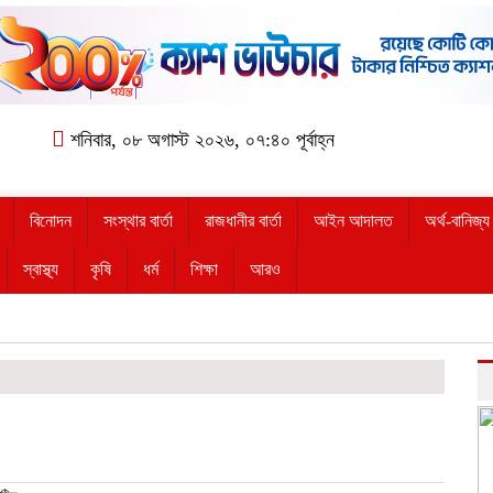
শনিবার, ০৮ অগাস্ট ২০২৬, ০৭:৪০ পূর্বাহ্ন
বিনোদন
সংস্থার বার্তা
রাজধানীর বার্তা
আইন আদালত
অর্থ-বানিজ্য
স্বাস্থ্য
কৃষি
ধর্ম
শিক্ষা
আরও